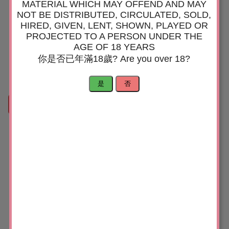
MATERIAL WHICH MAY OFFEND AND MAY
NOT BE DISTRIBUTED, CIRCULATED, SOLD,
HIRED, GIVEN, LENT, SHOWN, PLAYED OR
Magic Motion Fugu 穿
PROJECTED TO A PERSON UNDER THE
戴式智能震動器
AGE OF 18 YEARS
你是否已年滿18歲? Are you over 18?
$1,088.00
$788.00
是
否
比較
選擇一個選項
聯絡我們